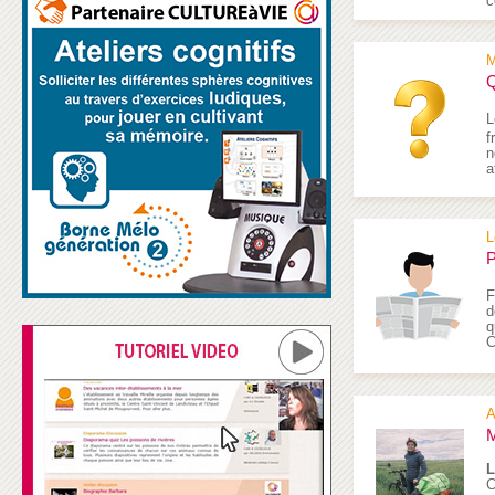
c
M
Q
L
f
n
a
L
P
F
d
q
C
A
M
L
C