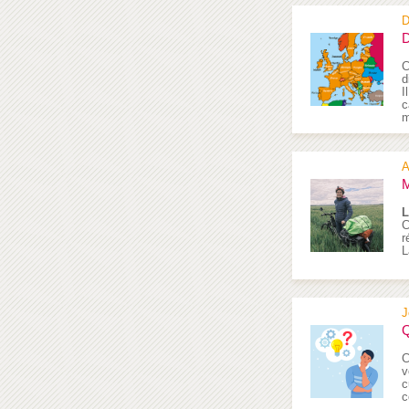
D
D
C
d
I
c
m
A
M
L
C
r
L
J
Q
C
v
c
c