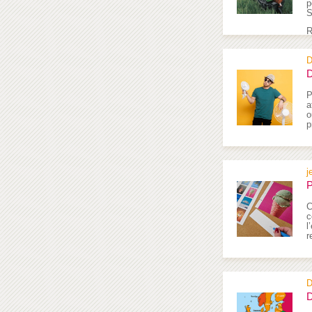
p
S
R
D
D
P
a
o
p
j
P
C
c
l
r
D
D