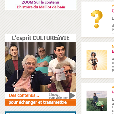
A
Q
L
1
d
p
M
B
A
c
a
p
A
M
N
a
L
s