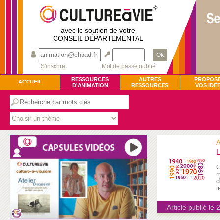
avec le soutien de votre
CONSEIL DÉPARTEMENTAL
Ok
S'inscrire
Mot de passe oublié
RESSOURCES
AUTRES
PROPOS
ACCUEIL
D'ANIMATION
RESSOURCES
VOS IDÉ
A
L
C
m
d
l
Article publié le