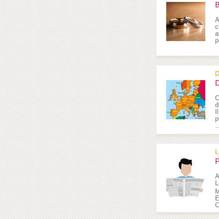
B
A
c
a
p
D
D
C
d
I
p
L
P
A
L
M
E
C