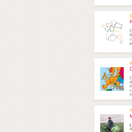
D
R
C
f
c
p
A
D
C
d
I
c
m
A
M
L
A