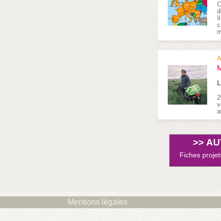
C
d
I
c
A
M
L
2
v
a
>>
AU
Fiches projet
Mentions légales