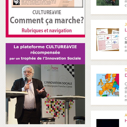
m
c
J
L
C
R
c
m
D
D
C
d
I
c
m
A
H