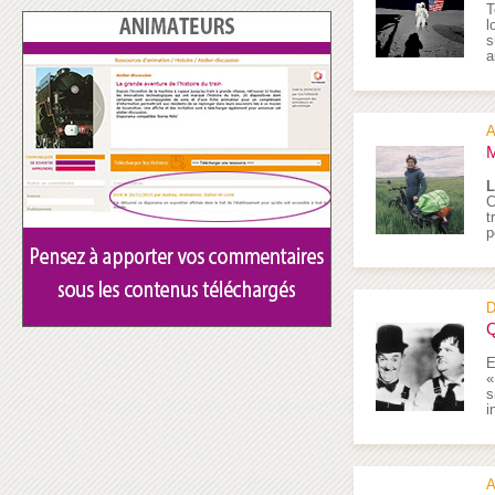
T
l
s
a
A
M
L
C
t
p
D
Q
E
«
s
i
A