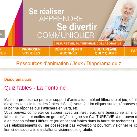
k
S
PROPOSER
DÉPARTEMENTS
CULTUREàVIE
PA
CES
VOS IDÉES
ABONNÉS
QUI ? QUOI ?
Ressources d’animation / Jeux / Diaporama quiz
Diaporama quiz
Quiz fables - La Fontaine
Mathieu propose ce premier support d’animation, mêlant littérature et jeu, où il
d’expressions, le nom des fables citées (il vous faudra cliquer sur les réponse
la bonne réponse qui s'affichera en vert), etc.
Vous pouvez compléter ce support avec un livret jeux, une biographie ainsi q
fables de l’auteur écrites en gros, déjà en ligne sur CULTUREàVIE, à retrouve
d’animation thème Littérature (ou en tapant fables dans la barre de recherche).
Les établissements qui ne possèdent pas Powerpoint pourront visionner le co
lien ci-dessous afin d’installer la visionneuse gratuite.