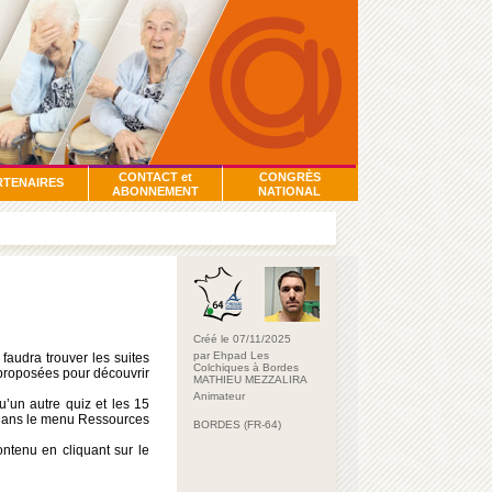
CONTACT et
CONGRÈS
RTENAIRES
ABONNEMENT
NATIONAL
Créé le 07/11/2025
par Ehpad Les
 faudra trouver les suites
Colchiques à Bordes
s proposées pour découvrir
MATHIEU MEZZALIRA
Animateur
u’un autre quiz et les 15
r dans le menu Ressources
BORDES (FR-64)
ntenu en cliquant sur le