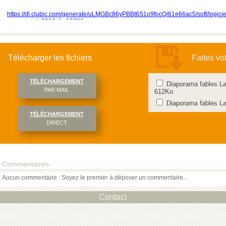
https://dl.clubic.com/generate/uLMGBc86yPBBt6S1o9focQ/61e66ac5/soft/logicie
powerpoint_2010_fr_10781.exe
Télécharger les fichiers
Faites vo
TÉLÉCHARGEMENT
Diaporama fables La
PAR MAIL
612Ko
Diaporama fables La
TÉLÉCHARGEMENT
DIRECT
Commentaires
Aucun commentaire : Soyez le premier à déposer un commentaire...
Contact