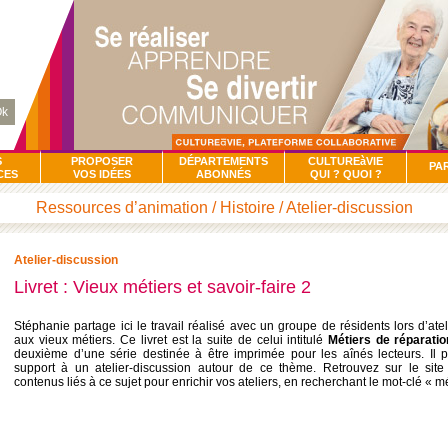
k
S
PROPOSER
DÉPARTEMENTS
CULTUREàVIE
PA
CES
VOS IDÉES
ABONNÉS
QUI ? QUOI ?
Ressources d’animation / Histoire / Atelier-discussion
Atelier-discussion
Livret : Vieux métiers et savoir-faire 2
Stéphanie partage ici le travail réalisé avec un groupe de résidents lors d’ate
aux vieux métiers. Ce livret est la suite de celui intitulé
Métiers de réparatio
deuxième d’une série destinée à être imprimée pour les aînés lecteurs. Il 
support à un atelier-discussion autour de ce thème. Retrouvez sur le si
contenus liés à ce sujet pour enrichir vos ateliers, en recherchant le mot-clé « mé