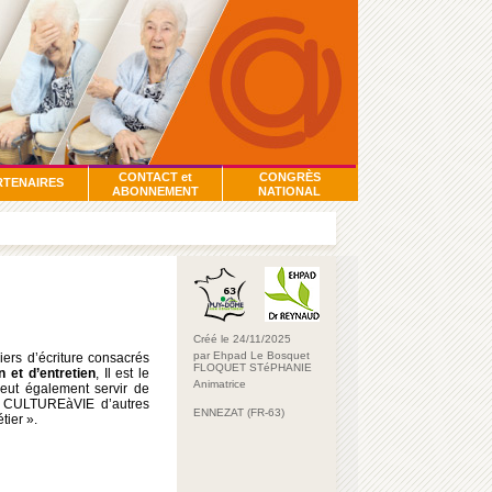
CONTACT et
CONGRÈS
RTENAIRES
ABONNEMENT
NATIONAL
Créé le 24/11/2025
par Ehpad Le Bosquet
liers d’écriture consacrés
FLOQUET STéPHANIE
n et d’entretien
, Il est le
Animatrice
peut également servir de
te CULTUREàVIE d’autres
ENNEZAT (FR-63)
tier ».