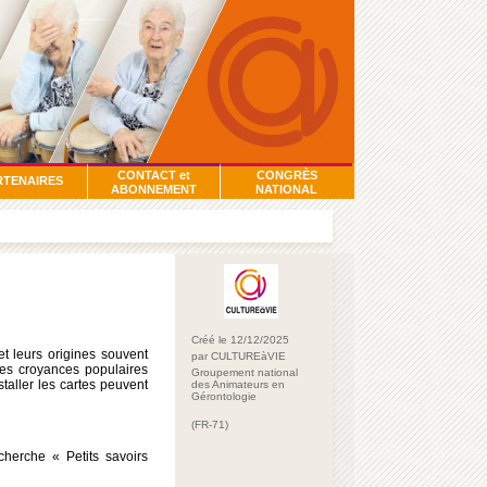
CONTACT et
CONGRÈS
RTENAIRES
ABONNEMENT
NATIONAL
Créé le 12/12/2025
et leurs origines souvent
par CULTUREàVIE
es croyances populaires
Groupement national
staller les cartes peuvent
des Animateurs en
Gérontologie
(FR-71)
herche « Petits savoirs