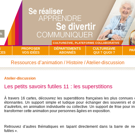
k
S
PROPOSER
DÉPARTEMENTS
CULTUREàVIE
PA
CES
VOS IDÉES
ABONNÉS
QUI ? QUOI ?
Ressources d’animation / Histoire / Atelier-discussion
Atelier-discussion
Les petits savoirs futiles 11 : les superstitions
À travers 16 cartes, découvrez les superstitions françaises les plus connues 
étonnantes. Un support simple et ludique pour échanger des souvenirs et d
d’autrefois, en animation individuelle ou collective. Un support de frise pour in
transformer cette animation pour personnes âgées en exposition.
Retrouvez d’autres thématiques en tapant directement dans la barre de rec
futiles ».