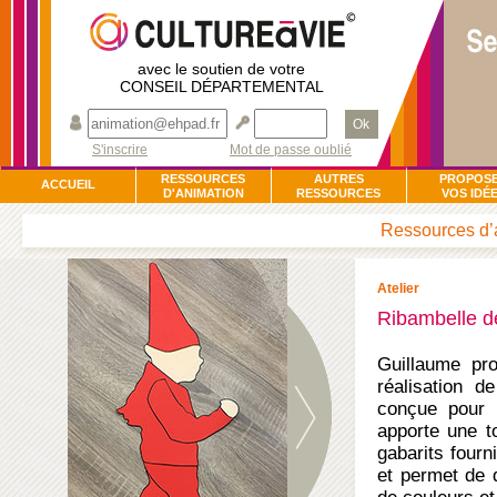
avec le soutien de votre
CONSEIL DÉPARTEMENTAL
Ok
S'inscrire
Mot de passe oublié
RESSOURCES
AUTRES
PROPOS
ACCUEIL
D'ANIMATION
RESSOURCES
VOS IDÉ
Ressources d’a
Atelier
Ribambelle de
Guillaume pro
réalisation d
conçue pour l
apporte une t
gabarits fourn
et permet de d