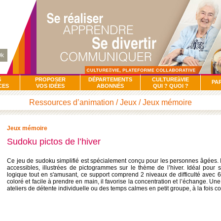
k
S
PROPOSER
DÉPARTEMENTS
CULTUREàVIE
PA
CES
VOS IDÉES
ABONNÉS
QUI ? QUOI ?
Ressources d’animation / Jeux / Jeux mémoire
Jeux mémoire
Sudoku pictos de l’hiver
Ce jeu de sudoku simplifié est spécialement conçu pour les personnes âgées. I
accessibles, illustrées de pictogrammes sur le thème de l’hiver. Idéal pour 
logique tout en s'amusant, ce support comprend 2 niveaux de difficulté avec 6
coloré et facile à prendre en main, il favorise la concentration et l’échange. Une
ateliers de détente individuelle ou des temps calmes en petit groupe, à la fois cogn