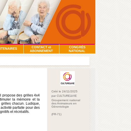
CONTACT et
CONGRÈS
RTENAIRES
ABONNEMENT
NATIONAL
Créé le 24/11/2025
l propose des grilles 4x4
par CULTUREàVIE
stimuler la mémoire et la
Groupement national
 grilles chacun. Ludique,
des Animateurs en
Gérontologie
 activité parfaite pour des
itifs et récréatifs.
(FR-71)