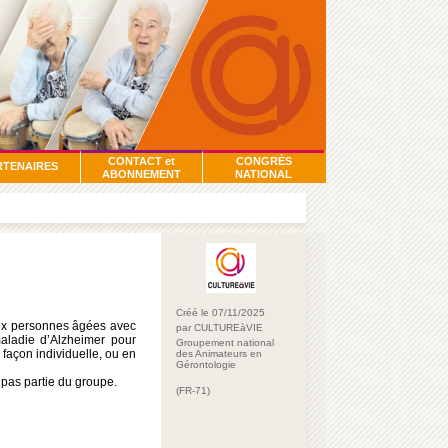
CONTACT et
CONGRÈS
RTENAIRES
ABONNEMENT
NATIONAL
Créé le 07/11/2025
aux personnes âgées avec
par CULTUREàVIE
maladie d’Alzheimer pour
Groupement national
e façon individuelle, ou en
des Animateurs en
Gérontologie
t pas partie du groupe.
(FR-71)