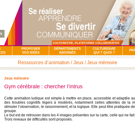
k
S
PROPOSER
DÉPARTEMENTS
CULTUREàVIE
PA
CES
VOS IDÉES
ABONNÉS
QUI ? QUOI ?
Ressources d’animation / Jeux / Jeux mémoire
Jeux mémoire
Gym cérébrale : chercher l’intrus
Cette animation ludique est simple à mettre en place, accessible et adaptée 
des troubles cognitifs légers à modérés, notamment celles atteintes de la 
stimuler l’observation, le raisonnement, et la logique. Elle peut être pratiquée d
groupe.
Le but est de retrouver dans les 4 images présentes sur la carte, celle qui ne fai
Trois niveaux de difficultés sont proposés.