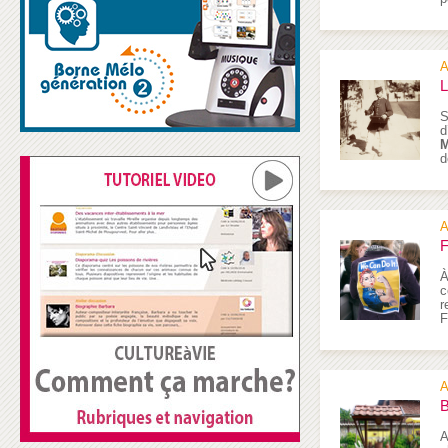
A
L
S
d
M
d
A
F
À
c
r
F
A
B
A