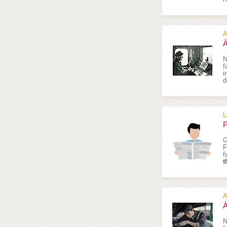
A
À
N
f
i
d
L
P
G
F
f
t
A
À
N