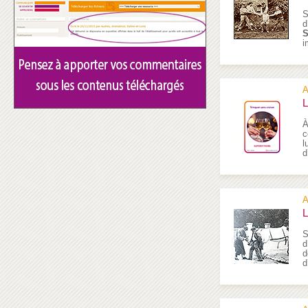
S
d
S
i
A
L
À
c
l
d
A
L
S
d
d
d