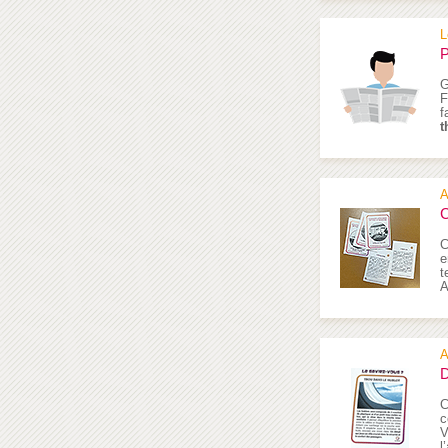
L
P
G
F
f
t
A
C
C
e
t
A
A
D
C
c
V
l