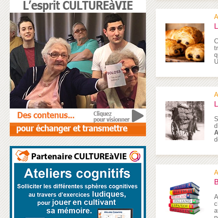
A
L
C
t
q
U
A
L
S
d
A
d
A
B
A
c
a
p