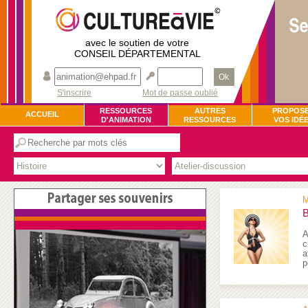
avec le soutien de votre
CONSEIL DÉPARTEMENTAL
Ok
S'inscrire
Mot de passe oublié
RESSOURCES
AUTRES
PROPOS
ACCUEIL
D'ANIMATION
RESSOURCES
VOS IDÉ
M
B
A
c
a
p