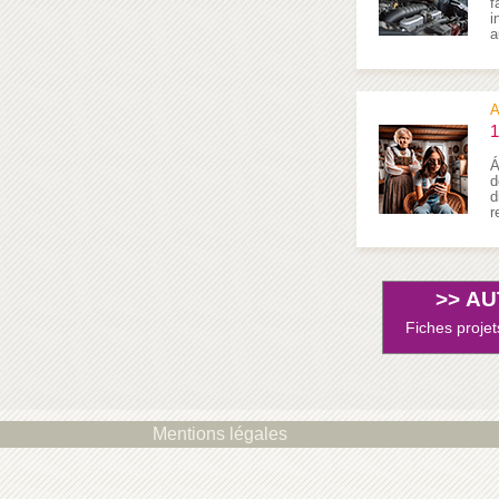
f
i
a
A
1
Á
d
d
r
>>
AU
Fiches projet
Mentions légales