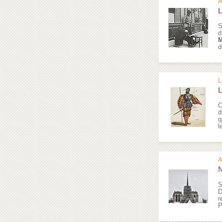
A
L
S
d
M
d
L
L
C
d
q
l
A
N
S
D
r
P