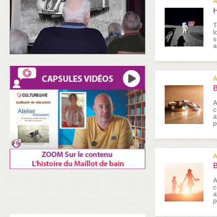
A
H
T
l
s
a
A
B
A
c
a
p
A
B
A
c
a
p