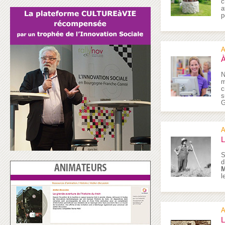
c
a
p
A
À
N
m
c
s
G
A
L
S
d
M
l
A
L