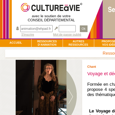
avec le soutien de votre
CONSEIL DÉPARTEMENTAL
Ok
S'inscrire
Mot de passe oublié
RESSOURCES
AUTRES
PROPOS
ACCUEIL
D'ANIMATION
RESSOURCES
VOS IDÉ
Ressou
Chant
Voyage et déc
Formée en chan
propose 4 spe
des thématique
Le Voyage d