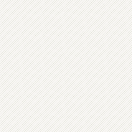
très bien en i
Selon les stru
les résidents.
une très bell
spectacles, 
spectacles et
Pour les abon
sont à télécha
Temps d'interv
Zone d'interv
dates en tour