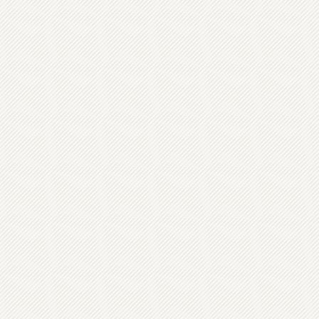
Recommandé p
Nantes (44) et
Coût présentat
Contacts : mai
Lien vers les 
Le voyage de 