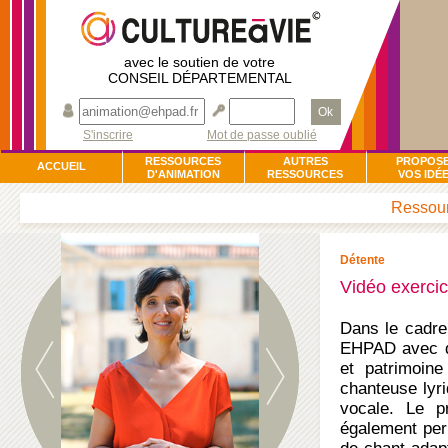
avec le soutien de votre
CONSEIL DÉPARTEMENTAL
Ok
S'inscrire
Mot de passe oublié
RESSOURCES
AUTRES
PROPOS
ACCUEIL
D'ANIMATION
RESSOURCES
VOS IDÉ
Ressour
Détente
Vidéo exercic
Dans le cadre 
EHPAD avec de
et patrimoine
chanteuse lyri
vocale. Le p
également perm