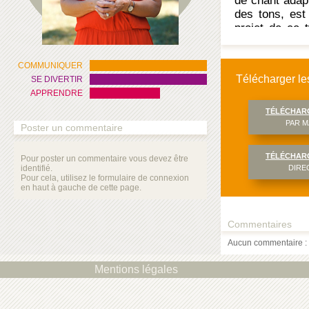
de chant adap
des tons, est
projet de ce 
préparation au
Cette vidéo re
COMMUNIQUER
Masseube.
Télécharger les
SE DIVERTIR
La vidéo fai
APPRENDRE
patience…
TÉLÉCHAR
PAR M
Poster un commentaire
TÉLÉCHAR
Pour poster un commentaire vous devez être
identifié.
DIRE
Pour cela, utilisez le formulaire de connexion
en haut à gauche de cette page.
Commentaires
Aucun commentaire : 
Mentions légales