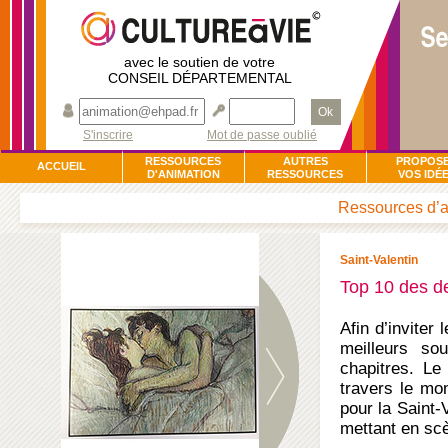
avec le soutien de votre
CONSEIL DÉPARTEMENTAL
Ok
S'inscrire
Mot de passe oublié
RESSOURCES
AUTRES
PROPOS
ACCUEIL
D'ANIMATION
RESSOURCES
VOS IDÉ
Ressources d’an
Saint-Valentin
Top 10 des de
Afin d’inviter
meilleurs so
chapitres. Le
travers le mo
pour la Saint-
mettant en scè