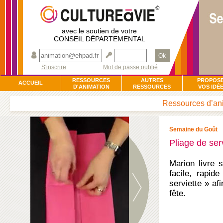
avec le soutien de votre
CONSEIL DÉPARTEMENTAL
Ok
S'inscrire
Mot de passe oublié
RESSOURCES
AUTRES
PROPOS
ACCUEIL
D'ANIMATION
RESSOURCES
VOS IDÉ
Ressources d’ani
Semaine du Goût
Pliage de serv
Marion livre 
facile, rapid
serviette » af
fête.