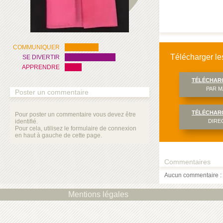
COMMUNIQUER
Télécharger les
SE DIVERTIR
APPRENDRE
TÉLÉCHAR
PAR M
Poster un commentaire
TÉLÉCHAR
Pour poster un commentaire vous devez être
identifié.
DIRE
Pour cela, utilisez le formulaire de connexion
en haut à gauche de cette page.
Commentaires
Aucun commentaire : 
Mentions légales