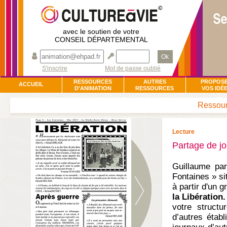
avec le soutien de votre
CONSEIL DÉPARTEMENTAL
Ok
S'inscrire
Mot de passe oublié
RESSOURCES
AUTRES
PROPOS
ACCUEIL
D'ANIMATION
RESSOURCES
VOS IDÉ
Ressourc
Lecture
Partage de jo
Guillaume par
Fontaines » si
à partir d'un 
la Libération
votre structu
d’autres étab