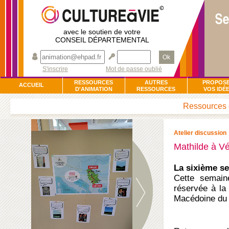
avec le soutien de votre
CONSEIL DÉPARTEMENTAL
Ok
S'inscrire
Mot de passe oublié
RESSOURCES
AUTRES
PROPOS
ACCUEIL
D'ANIMATION
RESSOURCES
VOS IDÉ
Ressources d
Atelier discussion
Mathilde à V
La sixième se
Cette semain
réservée à la 
Macédoine du 