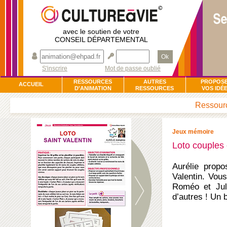
avec le soutien de votre
CONSEIL DÉPARTEMENTAL
Ok
S'inscrire
Mot de passe oublié
RESSOURCES
AUTRES
PROPOS
ACCUEIL
D'ANIMATION
RESSOURCES
VOS IDÉ
Ressourc
Jeux mémoire
Loto couples
Aurélie propo
Valentin. Vous
Roméo et Juli
d’autres ! Un b