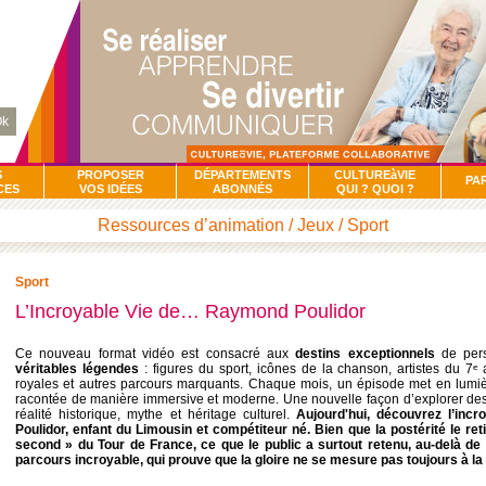
k
S
PROPOSER
DÉPARTEMENTS
CULTUREàVIE
PA
CES
VOS IDÉES
ABONNÉS
QUI ? QUOI ?
Ressources d’animation / Jeux / Sport
Sport
L’Incroyable Vie de… Raymond Poulidor
Ce nouveau format vidéo est consacré aux
destins exceptionnels
de pers
véritables légendes
: figures du sport, icônes de la chanson, artistes du 7ᵉ
royales et autres parcours marquants. Chaque mois, un épisode met en lumi
racontée de manière immersive et moderne. Une nouvelle façon d’explorer des 
réalité historique, mythe et héritage culturel.
Aujourd'hui, découvrez l’inc
Poulidor, enfant du Limousin et compétiteur né. Bien que la postérité le re
second » du Tour de France,
ce que le public a surtout retenu, au-delà de 
parcours incroyable, qui prouve que la gloire ne se mesure pas toujours à la