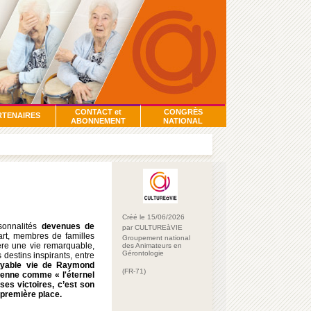
CONTACT et
CONGRÈS
RTENAIRES
ABONNEMENT
NATIONAL
Créé le 15/06/2026
onnalités
devenues de
par CULTUREàVIE
 art, membres de familles
Groupement national
ère une vie remarquable,
des Animateurs en
Gérontologie
destins inspirants, entre
royable vie de Raymond
(FR-71)
tienne comme « l'éternel
ses victoires,
c’est
son
 première place.