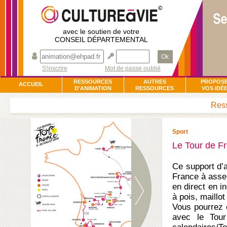
avec le soutien de votre
CONSEIL DÉPARTEMENTAL
Ok
S'inscrire
Mot de passe oublié
RESSOURCES
AUTRES
PROPOS
ACCUEIL
D'ANIMATION
RESSOURCES
VOS IDÉ
Ress
Sport
Le Tour de F
Ce support d’
France à asse
en direct en i
à pois, maillo
Vous pourrez c
avec le Tour