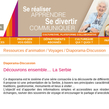
k
S
PROPOSER
DÉPARTEMENTS
CULTUREàVIE
PA
CES
VOS IDÉES
ABONNÉS
QUI ? QUOI ?
Ressources d’animation / Voyages / Diaporama-Discussion
Diaporama-Discussion
Découvrons ensemble… La Serbie
Ce diaporama est le sixième d’une série consacrée à la découverte de différen
Il propose ici une présentation de la Serbie, à travers ses principales caractérist
traditions, gastronomie, monuments et lieux à visiter…
L’objectif est d’apporter des informations simples et accessibles aux résiden
échanges, raviver des souvenirs de voyage et encourager le partage d’anecdot