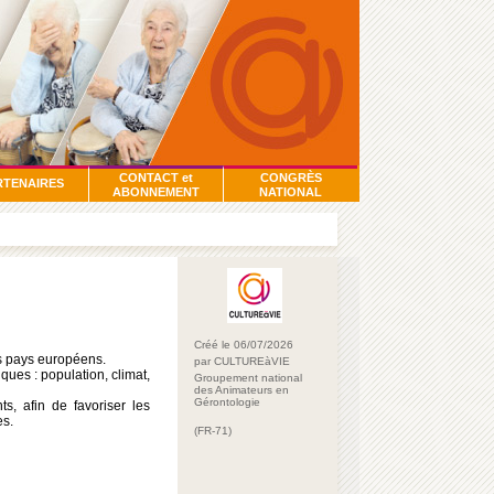
CONTACT et
CONGRÈS
RTENAIRES
ABONNEMENT
NATIONAL
Créé le 06/07/2026
ts pays européens.
par CULTUREàVIE
iques : population, climat,
Groupement national
des Animateurs en
Gérontologie
ts, afin de favoriser les
es.
(FR-71)