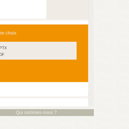
tre choix
PPTX
PDF
Qui sommes-nous ?