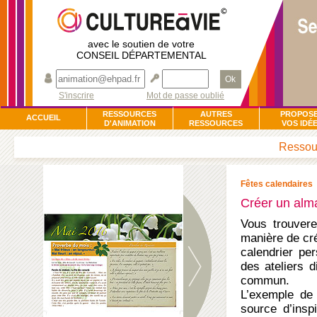
avec le soutien de votre
CONSEIL DÉPARTEMENTAL
Ok
S'inscrire
Mot de passe oublié
RESSOURCES
AUTRES
PROPOS
ACCUEIL
D'ANIMATION
RESSOURCES
VOS IDÉ
Ressour
Fêtes calendaires
Créer un alma
Vous trouvere
manière de cré
calendrier pe
des ateliers d
commun.
L’exemple de 
source d’insp