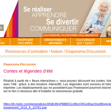
k
S
PROPOSER
DÉPARTEMENTS
CULTUREàVIE
PA
CES
VOS IDÉES
ABONNÉS
QUI ? QUOI ?
Ressources d’animation / Nature / Diaporama-Discussion
Diaporama-Discussion
Contes et légendes d’été
Réalisé à partir de « fleurs interactives », vous pouvez découvrir les contes, his
avec l’été grâce à des boutons interactifs. Les légendes sont sonores et retra
imprimer. Les établissements qui ne possèdent pas Powerpoint pourront visionn
sur le lien ci-dessous afin d’installer la visionneuse gratuite.
https://dl.clubic.com/generate/uLMGBc86yPBBt6S1o9focQ/61e66ac5/soft/logicie
powerpoint_2010_fr_10781.exe