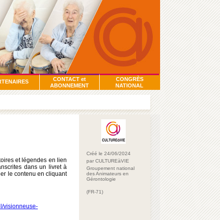
CONTACT et
CONGRÈS
RTENAIRES
ABONNEMENT
NATIONAL
Créé le 24/06/2024
toires et légendes en lien
par CULTUREàVIE
nscrites dans un livret à
Groupement national
er le contenu en cliquant
des Animateurs en
Gérontologie
(FR-71)
l/visionneuse-