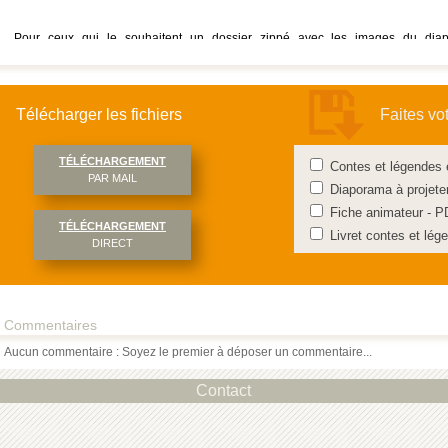
Pour ceux qui le souhaitent un dossier zippé avec les images du dia
téléchargeable.
Ce contenu d’animation pour personnes âgées peut être complété pa
Télécharger les fichiers
Faites vo
CULTUREàVIE sur l’été en tapant « été » dans l’espace recherche.
TÉLÉCHARGEMENT
Contes et légendes 
PAR MAIL
Diaporama à projete
Fiche animateur - P
TÉLÉCHARGEMENT
Livret contes et lé
DIRECT
Commentaires
Aucun commentaire : Soyez le premier à déposer un commentaire...
Contact