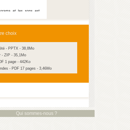
porama et les sons est
r les autres supports
tre choix
été - PPTX - 38,8Mo
r - ZIP - 35,1Mo
DF 1 page - 442Ko
gendes - PDF 17 pages - 3,46Mo
Qui sommes-nous ?