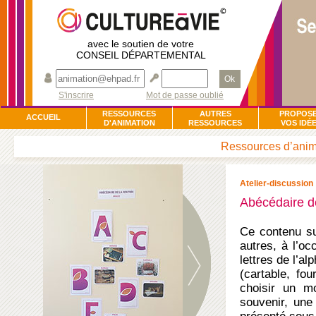
avec le soutien de votre
CONSEIL DÉPARTEMENTAL
Ok
S'inscrire
Mot de passe oublié
RESSOURCES
AUTRES
PROPOS
ACCUEIL
D'ANIMATION
RESSOURCES
VOS IDÉ
Ressources d’anima
Atelier-discussion
Abécédaire de
Ce contenu sur
autres, à l’o
lettres de l’a
(cartable, fou
choisir un mo
souvenir, une